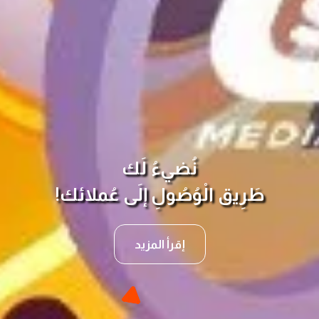
نُضيءُ لَك
طَرِيق الْوُصُولِ إلَى عُملائك!
إقرأ المزيد